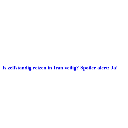
Is zelfstandig reizen in Iran veilig? Spoiler alert: Ja!