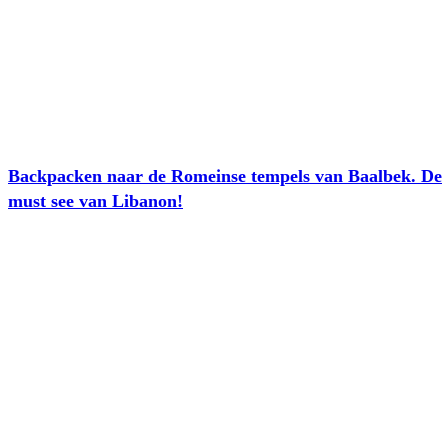
Backpacken naar de Romeinse tempels van Baalbek. De
must see van Libanon!