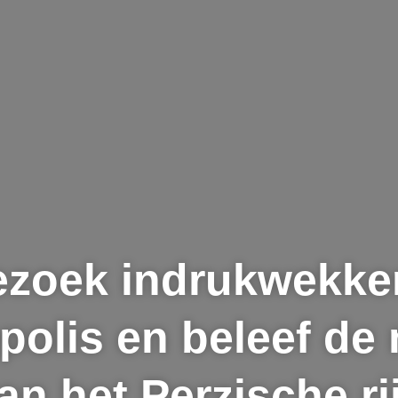
ezoek indrukwekke
polis en beleef de
an het Perzische ri