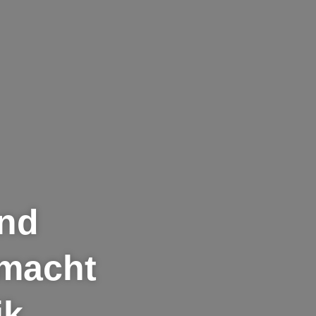
nd
 macht
jk