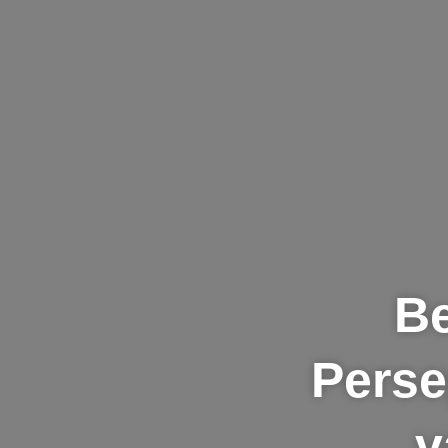
B
Perse
v