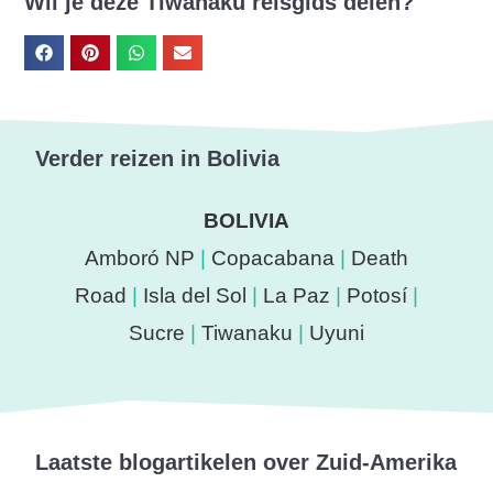
Wil je deze Tiwanaku reisgids delen?
Verder reizen in Bolivia
BOLIVIA
Amboró NP
|
Copacabana
|
Death
Road
|
Isla del Sol
|
La Paz
|
Potosí
|
Sucre
|
Tiwanaku
|
Uyuni
Laatste blogartikelen over Zuid-Amerika