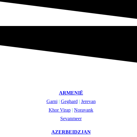
ARMENIË
Garni
|
Geghard
|
Jerevan
Khor Virap
|
Noravank
Sevanmeer
AZERBEIDZJAN