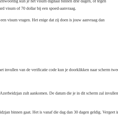
enwoordig kun je het visum digitaal binnen drie dagen, of tegen
rd visum of 70 dollar bij een spoed-aanvraag.
r een visum vragen. Het enige dat zij doen is jouw aanvraag dan
het invullen van de verificatie code kun je doorklikken naar scherm twe
n Azerbeidzjan zult aankomen. De datum die je in dit scherm zal invulle
dzjan binnen gaat. Het is vanaf die dag dan 30 dagen geldig. Vergeet i