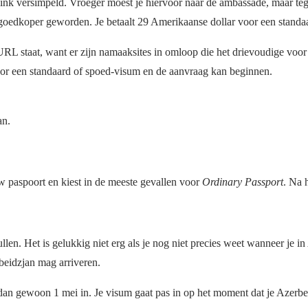
ink versimpeld. Vroeger moest je hiervoor naar de ambassade, maar teg
 goedkoper geworden. Je betaalt 29 Amerikaanse dollar voor een standaa
 URL staat, want er zijn namaaksites in omloop die het drievoudige voo
voor een standaard of spoed-visum en de aanvraag kan beginnen.
an.
ouw paspoort en kiest in de meeste gevallen voor
Ordinary Passport
. Na 
llen. Het is gelukkig niet erg als je nog niet precies weet wanneer je i
rbeidzjan mag arriveren.
 dan gewoon 1 mei in. Je visum gaat pas in op het moment dat je Azerbei