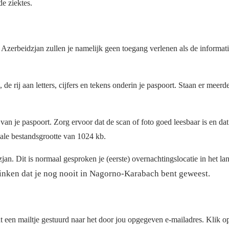
de ziektes.
zerbeidzjan zullen je namelijk geen toegang verlenen als de informati
, de rij aan letters, cijfers en tekens onderin je paspoort. Staan er mee
n je paspoort. Zorg ervoor dat de scan of foto goed leesbaar is en dat j
ale bestandsgrootte van 1024 kb.
n. Dit is normaal gesproken je (eerste) overnachtingslocatie in het lan
vinken dat je nog nooit in Nagorno-Karabach bent geweest.
t een mailtje gestuurd naar het door jou opgegeven e-mailadres. Klik op