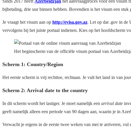
Sinds 2017 heeft
Azerbeidzjan
het aanvraagproces voor een visum fl
bijbetaling, drie uur binnen hebben. Bovendien is het visum een stuk
Je vraagt het visum aan op
http://evisa.gov.az
. Let op dat .gov in de
vervolgens bij het juiste portaal indienen. Kies op het hoofdscherm 
Het beginscherm van de officiële visum portaal van Azerbeidzj
Scherm 1: Country/Region
Het eerste scherm is vrij rechttoe, rechtaan. Je vult het land in van j
Scherm 2: Arrival date to the country
In dit scherm wordt het lastiger. Je moet namelijk een
arrival date
invu
geeft namelijk alleen een periode van 90 dagen aan, waarin je in Aze
Verwacht je ergens in de eerste twee weken van mei te arriveren, vul