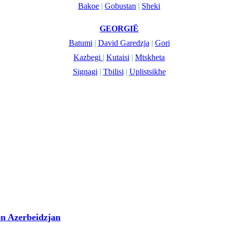
Bakoe
|
Gobustan
|
Sheki
GEORGIË
Batumi
|
David Garedzja
|
Gori
Kazbegi
|
Kutaisi
|
Mtskheta
Signagi
|
Tbilisi
|
Uplistsikhe
en Azerbeidzjan