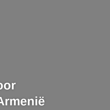
oor
 Armenië