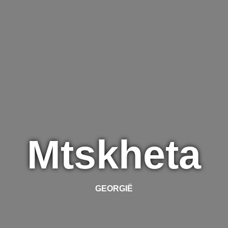
Mtskheta
GEORGIË